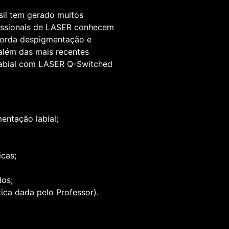
sil tem gerado muitos
fissionais de LASER conhecem
aborda despigmentação e
além das mais recentes
bial com LASER Q-Switched
entação labial;
cas;
dos;
ica dada pelo Professor).