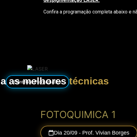
despigmentação LASER.
Confira a programação completa abaixo e nã
a as melhores
técnicas
Conteúdo Programático
FOTOQUIMICA 1
Dia 20/09 - Prof. Vivian Borges