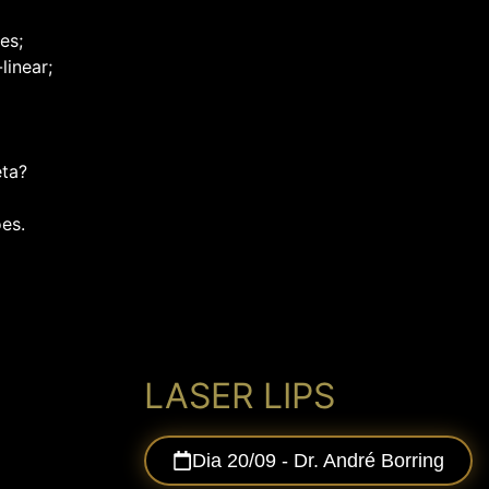
es;
linear;
eta?
es.
LASER LIPS
Dia 20/09 - Dr. André Borring