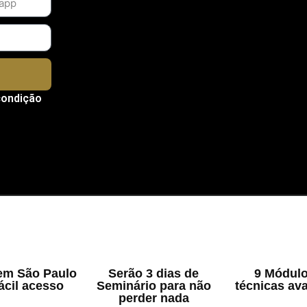
condição
em São Paulo
Serão 3 dias de
9 Módulo
ácil acesso
Seminário para não
técnicas av
perder nada