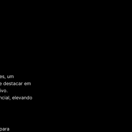
es, um
se destacar em
ivo.
cial, elevando
para