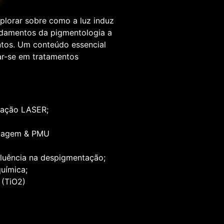
lorar sobre como a luz induz
ndamentos da pigmentologia a
ntos. Um conteúdo essencial
ar-se em tratamentos
tação LASER;
tuagem & PMU
nfluência na despigmentação;
química;
 (TiO2)